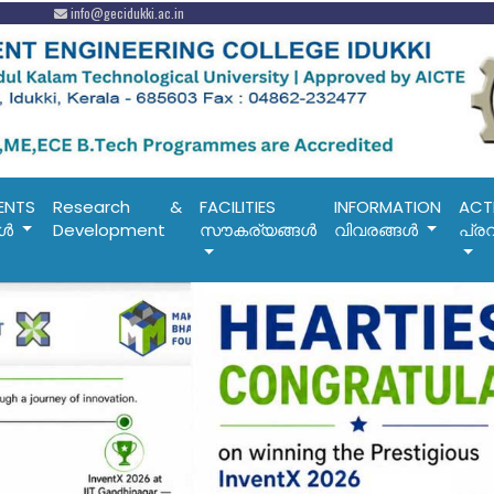
info@gecidukki.ac.in
ENTS
Research &
FACILITIES
INFORMATION
ACTI
കൾ
Development
സൗകര്യങ്ങൾ
വിവരങ്ങൾ
പ്രവ